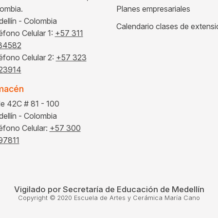
ombia.
Planes empresariales
ellín - Colombia
Calendario clases de extens
éfono Celular 1:
+57 311
34582
éfono Celular 2:
+57 323
23914
macén
le 42C # 81 - 100
ellín - Colombia
éfono Celular:
+57 300
97811
Vigilado por Secretaría de Educación de Medellín
Copyright © 2020 Escuela de Artes y Cerámica María Cano