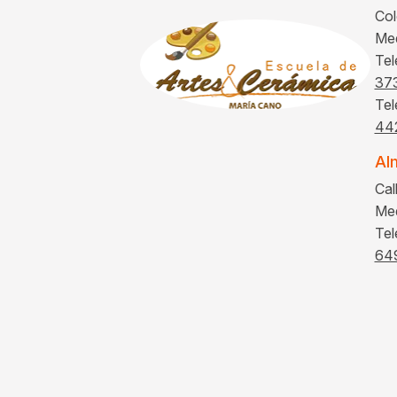
Col
Med
Tel
37
Tel
44
Al
Cal
Med
Tel
64