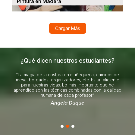
Pintura en Madera
Cargar Más
¿Qué dicen nuestros estudiantes?
a
“La magia de la costura en muñequería, caminos de
“E
que
mesa, bordados, organizadores, etc. Es un aliciente
 ha
para nuestras vidas. Lo más importante que he
Yo
ejado
aprendido son las técnicas combinadas con la calidad
 la
humana de cada profesor”
sus
Ángela Duque
: