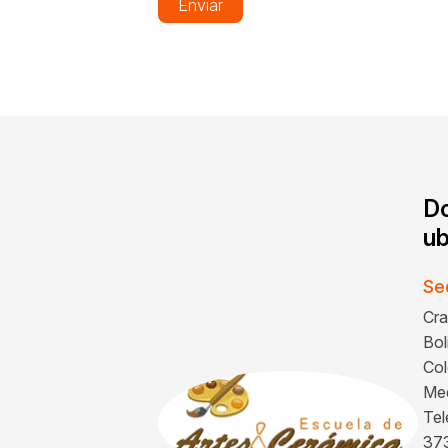
Enviar
D
ub
Se
Cra
Bol
Col
Med
Tel
37