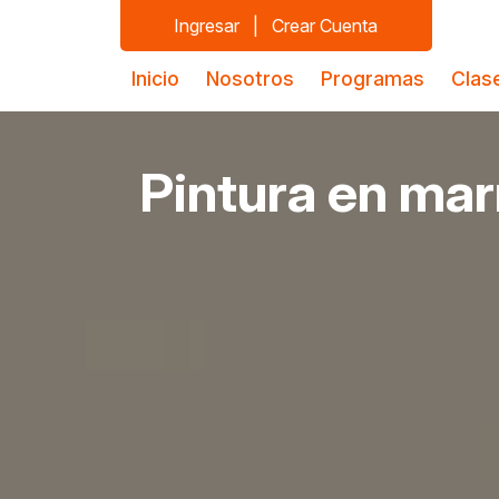
Ingresar
|
Crear Cuenta
Inicio
Nosotros
Programas
Clas
Pintura en mar