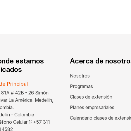
onde estamos
Acerca de nosotro
icados
Nosotros
de Principal
Programas
 81A # 42B - 26 Simón
Clases de extensión
ivar La América. Medellín,
ombia.
Planes empresariales
ellín - Colombia
Calendario clases de extens
éfono Celular 1:
+57 311
34582